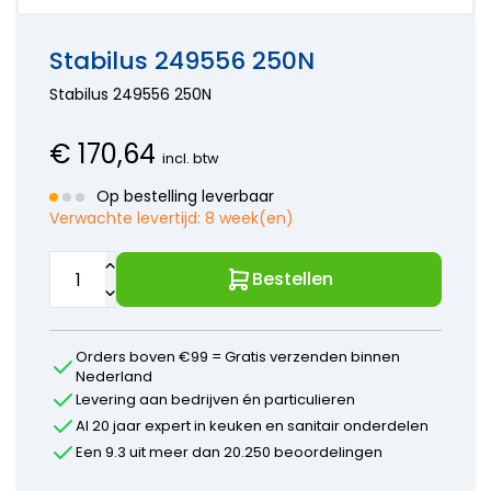
onderdelen
Hansa
kranen
Accessoires
Wasmachine
onderdelen
Aansluitslangen
onderdelen
Horus
Stabilus 249556 250N
Kraanonderdelen
Bosch
onderdelen
keuzehulp
Stabilus 249556 250N
Siemens
Hansgrohe
Onderdelen
onderdelen
Paffoni
€
170,64
incl. btw
onderdelen
Perrin en
Op bestelling leverbaar
Rowe
Verwachte levertijd:
8 week(en)
onderdelen
Ideal
Standard
Bestellen
onderdelen
Jado -
Borma
Orders boven €99 = Gratis verzenden binnen
onderdelen
Nederland
Kludi
Levering aan bedrijven én particulieren
onderdelen
Al 20 jaar expert in keuken en sanitair onderdelen
KWC
Een 9.3 uit meer dan 20.250 beoordelingen
onderdelen
Lavanto