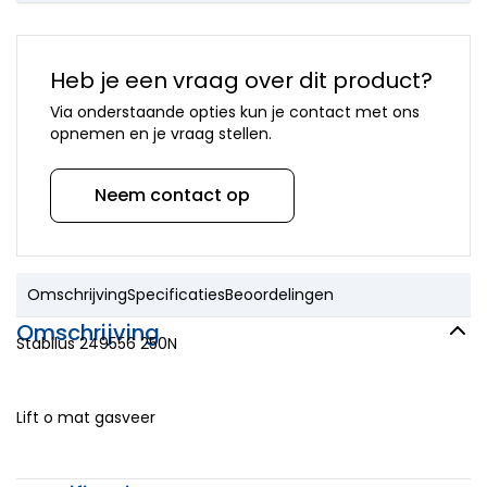
onderdelen
Mora
onderdelen
Newform
Heb je een vraag over dit product?
onderdelen
Via onderstaande opties kun je contact met ons
Quooker
opnemen en je vraag stellen.
onderdelen
Selsiuz
onderdelen
Neem contact op
Solitaire
onderdelen
Venlo
onderdelen
Omschrijving
Specificaties
Beoordelingen
Vola
onderdelen
Omschrijving
VSH
Stabilus 249556 250N
onderdelen
Overige
merken
Lift o mat gasveer