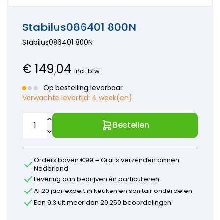
onderdelen
Hansa
kranen
Accessoires
Wasmachine
onderdelen
Aansluitslangen
onderdelen
Horus
Stabilus086401 800N
Kraanonderdelen
Bosch
onderdelen
keuzehulp
Stabilus086401 800N
Siemens
Hansgrohe
Onderdelen
onderdelen
Paffoni
€
149,04
incl. btw
onderdelen
Perrin en
Op bestelling leverbaar
Rowe
Verwachte levertijd:
4 week(en)
onderdelen
Ideal
Standard
Bestellen
onderdelen
Jado -
Borma
Orders boven €99 = Gratis verzenden binnen
onderdelen
Nederland
Kludi
Levering aan bedrijven én particulieren
onderdelen
Al 20 jaar expert in keuken en sanitair onderdelen
KWC
Een 9.3 uit meer dan 20.250 beoordelingen
onderdelen
Lavanto