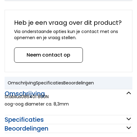
onderdelen
Mora
onderdelen
Newform
Heb je een vraag over dit product?
onderdelen
Via onderstaande opties kun je contact met ons
Quooker
opnemen en je vraag stellen.
onderdelen
Selsiuz
onderdelen
Neem contact op
Solitaire
onderdelen
Venlo
onderdelen
Omschrijving
Specificaties
Beoordelingen
Vola
onderdelen
Omschrijving
VSH
Stabilus086401 800N
onderdelen
oog-oog diameter ca. 8,3mm
Overige
merken
Specificaties
Beoordelingen