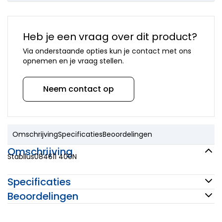
onderdelen
Mora
onderdelen
Newform
Heb je een vraag over dit product?
onderdelen
Via onderstaande opties kun je contact met ons
Quooker
opnemen en je vraag stellen.
onderdelen
Selsiuz
onderdelen
Neem contact op
Solitaire
onderdelen
Venlo
onderdelen
Omschrijving
Specificaties
Beoordelingen
Vola
onderdelen
Omschrijving
VSH
Stabilus084611 400N
onderdelen
Overige
Specificaties
merken
Beoordelingen