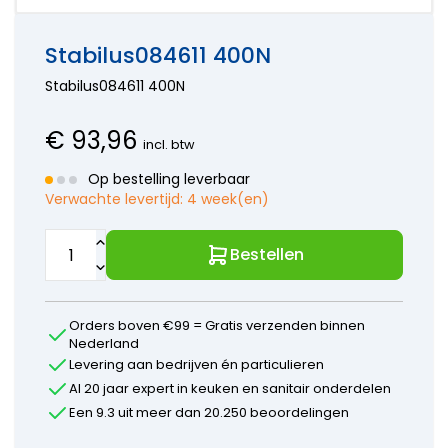
onderdelen
Hansa
kranen
Accessoires
Wasmachine
onderdelen
Aansluitslangen
onderdelen
Horus
Stabilus084611 400N
Kraanonderdelen
Bosch
onderdelen
keuzehulp
Stabilus084611 400N
Siemens
Hansgrohe
Onderdelen
onderdelen
Paffoni
€
93,96
incl. btw
onderdelen
Perrin en
Op bestelling leverbaar
Rowe
Verwachte levertijd:
4 week(en)
onderdelen
Ideal
Standard
Bestellen
onderdelen
Jado -
Borma
Orders boven €99 = Gratis verzenden binnen
onderdelen
Nederland
Kludi
Levering aan bedrijven én particulieren
onderdelen
Al 20 jaar expert in keuken en sanitair onderdelen
KWC
Een 9.3 uit meer dan 20.250 beoordelingen
onderdelen
Lavanto