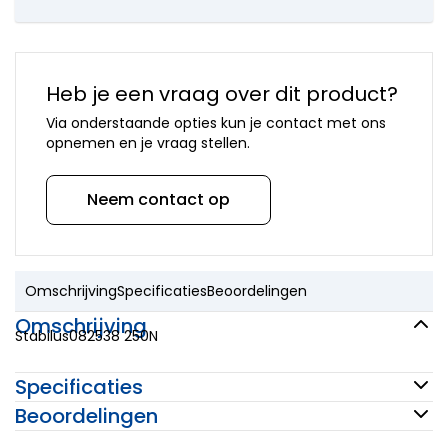
onderdelen
Mora
onderdelen
Newform
onderdelen
Heb je een vraag over dit product?
Quooker
Via onderstaande opties kun je contact met ons
onderdelen
opnemen en je vraag stellen.
Selsiuz
onderdelen
Solitaire
Neem contact op
onderdelen
Venlo
onderdelen
Vola
Omschrijving
Specificaties
Beoordelingen
onderdelen
VSH
Omschrijving
onderdelen
Stabilus082538 250N
Overige
merken
Specificaties
Beoordelingen