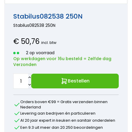
onderdelen
Hansa
kranen
Accessoires
Wasmachine
onderdelen
Aansluitslangen
onderdelen
Horus
Stabilus082538 250N
Kraanonderdelen
Bosch
onderdelen
keuzehulp
Stabilus082538 250N
Siemens
Hansgrohe
Onderdelen
onderdelen
Paffoni
€
50,76
incl. btw
onderdelen
Perrin en
2 op voorraad
Rowe
Op werkdagen voor 16u besteld = Zelfde dag
onderdelen
Verzonden
Ideal
Standard
onderdelen
Bestellen
Jado -
Borma
onderdelen
Orders boven €99 = Gratis verzenden binnen
Kludi
Nederland
onderdelen
Levering aan bedrijven én particulieren
KWC
Al 20 jaar expert in keuken en sanitair onderdelen
onderdelen
Een 9.3 uit meer dan 20.250 beoordelingen
Lavanto