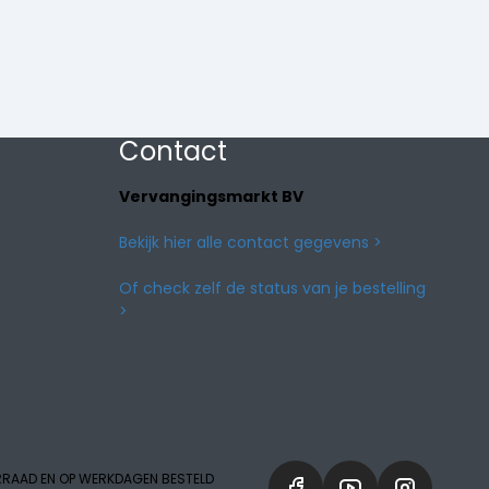
Contact
Vervangingsmarkt BV
Bekijk hier alle contact gegevens >
Of check zelf de status van je bestelling
>
RRAAD EN OP WERKDAGEN BESTELD