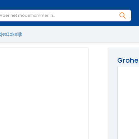
tjes
Zakelijk
Grohe
Aanslagri
€
36
2 o
Op werkd