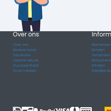
Over ons
Inform
Over ons
Klantenser
Reviews lezen
Betalen
Vacatures
Verzenden
Laatste nieuws
Retourner
Duurzaamheid
Afhalen
Onze merken
Zakelijke k