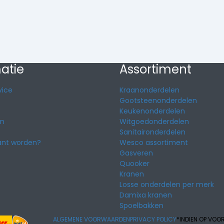
atie
Assortiment
vice
Kraanonderdelen
Gootsteenonderdelen
Keukenonderdelen
en
Witgoedonderdelen
Sanitaironderdelen
lant worden?
Wesco assortiment
Gasveren
Quooker
Kranen
Losse onderdelen per merk
Damixa kranen
Spoelbakken
ALGEMENE VOORWAARDEN
PRIVACY POLICY
*INDIEN OP VOO