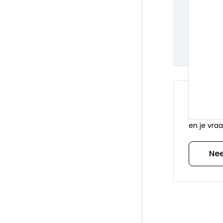
Orders
Leverin
Al 20 j
Een 9.
Heb je
Via onder
en je vraa
Ne