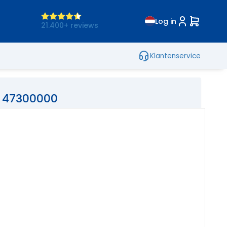
Log in
21.400+ reviews
Klantenservice
 47300000
ng En Regelmoer Tbv Tenso 34027
,30
incl. btw
p voorraad
agen voor 16u besteld = Zelfde dag Verzonden
Bestellen