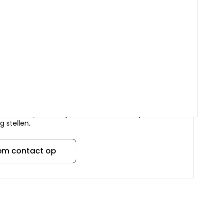
 boven €99 = Gratis verzenden binnen Nederland
g aan bedrijven én particulieren
aar expert in keuken en sanitair onderdelen
3 uit meer dan 20.250 beoordelingen
 een vraag over dit product?
staande opties kun je contact met ons opnemen
g stellen.
em contact op