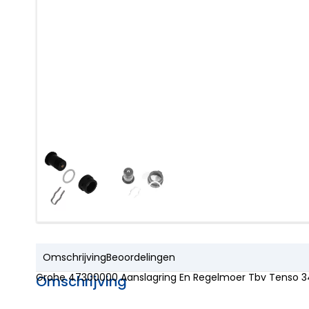
Omschrijving
Beoordelingen
Grohe 47300000 Aanslagring En Regelmoer Tbv Tenso 
Omschrijving