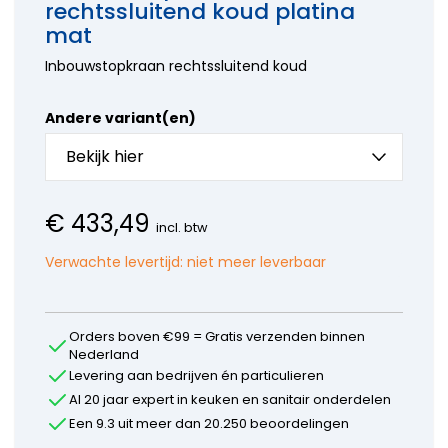
onderdelen
rechtssluitend koud platina
Hansa
kranen
Accessoires
Wasmachine
onderdelen
mat
Aansluitslangen
onderdelen
Horus
Kraanonderdelen
Inbouwstopkraan rechtssluitend koud
Bosch
onderdelen
keuzehulp
Siemens
Hansgrohe
Onderdelen
onderdelen
Andere variant(en)
Paffoni
onderdelen
Bekijk hier
Perrin en
Rowe
onderdelen
€
433,49
incl. btw
Ideal
Standard
Verwachte levertijd:
niet meer leverbaar
onderdelen
Jado -
Borma
onderdelen
Orders boven €99 = Gratis verzenden binnen
Kludi
Nederland
onderdelen
Levering aan bedrijven én particulieren
KWC
Al 20 jaar expert in keuken en sanitair onderdelen
onderdelen
Een 9.3 uit meer dan 20.250 beoordelingen
Lavanto