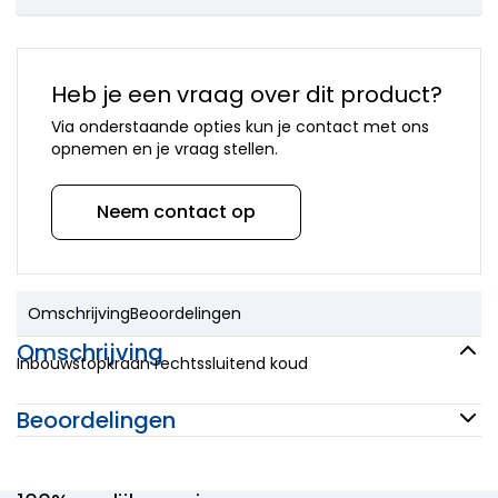
onderdelen
Mora
onderdelen
Newform
Heb je een vraag over dit product?
onderdelen
Quooker
Via onderstaande opties kun je contact met ons
onderdelen
opnemen en je vraag stellen.
Selsiuz
onderdelen
Neem contact op
Solitaire
onderdelen
Venlo
onderdelen
Vola
Omschrijving
Beoordelingen
onderdelen
Omschrijving
VSH
Inbouwstopkraan rechtssluitend koud
onderdelen
Overige
Beoordelingen
merken