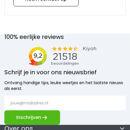
onderdelen
Dornbracht 09303004990
Mora
Bevestiging
onderdelen
Meer info >>
Newform
onderdelen
Verwachte levertijd:
Quooker
4 week(en)
100% eerlijke reviews
€ 10,50
onderdelen
Selsiuz
onderdelen
Solitaire
onderdelen
Venlo
Schrijf je in voor ons nieuwsbrief
Dornbracht 09301108690 Ring
onderdelen
Meer info >>
Vola
Ontvang handige tips, leuke weetjes en het laatste nieuws
onderdelen
Verwachte levertijd:
als eerst.
VSH
4 week(en)
€ 10,50
onderdelen
Overige
merken
Inschrijven
Over ons