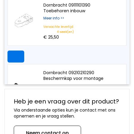
onderdelen
Hansa
kranen
Accessoires
Dornbracht 09111101390
Wasmachine
onderdelen
Aansluitslangen
Toebehoren inbouw
onderdelen
Horus
Kraanonderdelen
Meer info >>
Bosch
onderdelen
keuzehulp
Siemens
Hansgrohe
Verwachte levertijd:
Onderdelen
4 week(en)
onderdelen
€ 25,50
Paffoni
onderdelen
Perrin en
Rowe
onderdelen
Ideal
Dornbracht 09210210290
Standard
Beschermkap voor montage
onderdelen
Meer info >>
Jado -
Borma
Verwachte levertijd:
onderdelen
4 week(en)
Heb je een vraag over dit product?
€ 13,50
Kludi
Via onderstaande opties kun je contact met ons
onderdelen
opnemen en je vraag stellen.
KWC
onderdelen
Lavanto
Neem contact op