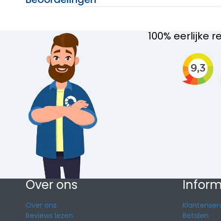
100% eerlijke r
Over ons
Inform
Over ons
Klantenser
Reviews lezen
Betalen