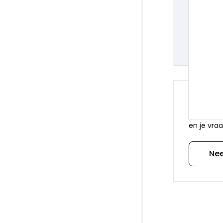
Orders
Leverin
Al 20 j
Een 9.
Heb je
Via onder
en je vraa
Ne