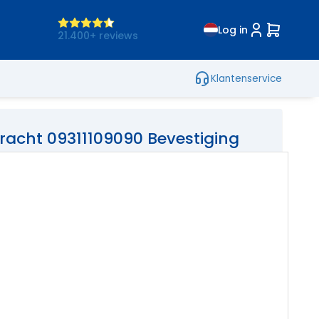
Log in
21.400+ reviews
Klantenservice
racht 09311109090 Bevestiging
t RESERVEONDERDELEN Bevestiging
,00
incl. btw
bestelling leverbaar
 levertijd:
4 week(en)
Bestellen