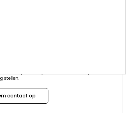
 boven €99 = Gratis verzenden binnen Nederland
g aan bedrijven én particulieren
aar expert in keuken en sanitair onderdelen
3 uit meer dan 20.250 beoordelingen
 een vraag over dit product?
staande opties kun je contact met ons opnemen
g stellen.
em contact op