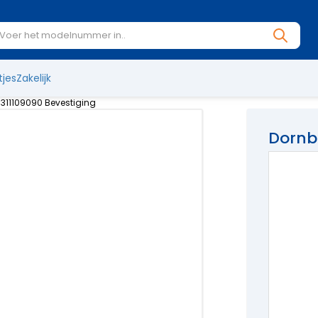
tjes
Zakelijk
311109090 Bevestiging
Dornb
Dornbrach
€
15
Op 
Verwachte