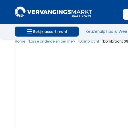
Bekijk assortiment
Keuzehulp
Tips & Wee
Home
Losse onderdelen per merk
Dornbracht
Dornbracht 09