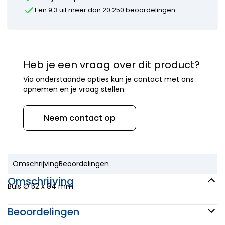
onderdelen
Een 9.3 uit meer dan 20.250 beoordelingen
Mora
onderdelen
Newform
onderdelen
Quooker
Heb je een vraag over dit product?
onderdelen
Selsiuz
Via onderstaande opties kun je contact met ons
onderdelen
opnemen en je vraag stellen.
Solitaire
onderdelen
Neem contact op
Venlo
onderdelen
Vola
onderdelen
VSH
Omschrijving
Beoordelingen
onderdelen
Overige
Omschrijving
Buis Ø 52 x 84 mm
merken
Beoordelingen