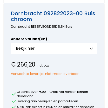
onderdelen
Hansa
kranen
Accessoires
Wasmachine
onderdelen
Aansluitslangen
onderdelen
Horus
Dornbracht 092822023-00 Buis
Kraanonderdelen
Bosch
onderdelen
chroom
keuzehulp
Siemens
Hansgrohe
Onderdelen
onderdelen
Dornbracht RESERVEONDERDELEN Buis
Paffoni
onderdelen
Andere variant(en)
Perrin en
Rowe
Bekijk hier
onderdelen
Ideal
Standard
€
266,20
onderdelen
incl. btw
Jado -
Verwachte levertijd:
niet meer leverbaar
Borma
onderdelen
Kludi
onderdelen
Orders boven €99 = Gratis verzenden binnen
KWC
Nederland
onderdelen
Levering aan bedrijven én particulieren
Lavanto
Al 20 jaar expert in keuken en sanitair onderdelen