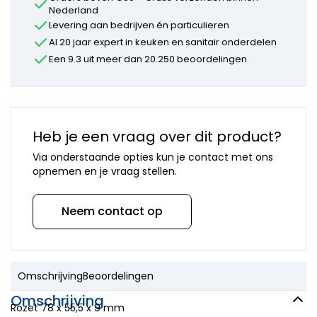
onderdelen
Nederland
Mora
Levering aan bedrijven én particulieren
onderdelen
Al 20 jaar expert in keuken en sanitair onderdelen
Newform
Een 9.3 uit meer dan 20.250 beoordelingen
onderdelen
Quooker
onderdelen
Selsiuz
onderdelen
Heb je een vraag over dit product?
Solitaire
onderdelen
Via onderstaande opties kun je contact met ons
Venlo
opnemen en je vraag stellen.
onderdelen
Vola
onderdelen
Neem contact op
VSH
onderdelen
Overige
merken
Omschrijving
Beoordelingen
Omschrijving
Rozet 78 x 55,5 x 9 mm