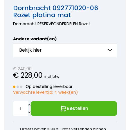
onderdelen
Hansa
kranen
Accessoires
Dornbracht 092771020-06
Wasmachine
onderdelen
Aansluitslangen
Rozet platina mat
onderdelen
Horus
Kraanonderdelen
Bosch
onderdelen
keuzehulp
Dornbracht RESERVEONDERDELEN Rozet
Siemens
Hansgrohe
Onderdelen
onderdelen
Paffoni
Andere variant(en)
onderdelen
Perrin en
Bekijk hier
Rowe
onderdelen
Ideal
€
240,00
Standard
€
228,00
incl. btw
onderdelen
Jado -
Op bestelling leverbaar
Borma
Verwachte levertijd:
4 week(en)
onderdelen
Kludi
Bestellen
onderdelen
KWC
onderdelen
Lavanto
Orders boven €99 = Gratis verzenden binnen