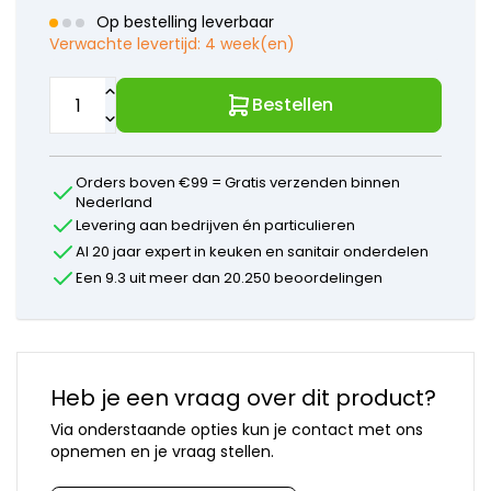
onderdelen
Op bestelling leverbaar
Mora
Verwachte levertijd:
4 week(en)
onderdelen
Newform
onderdelen
Bestellen
Quooker
onderdelen
Selsiuz
Orders boven €99 = Gratis verzenden binnen
onderdelen
Nederland
Solitaire
Levering aan bedrijven én particulieren
onderdelen
Al 20 jaar expert in keuken en sanitair onderdelen
Venlo
onderdelen
Een 9.3 uit meer dan 20.250 beoordelingen
Vola
onderdelen
VSH
onderdelen
Overige
Heb je een vraag over dit product?
merken
Via onderstaande opties kun je contact met ons
opnemen en je vraag stellen.