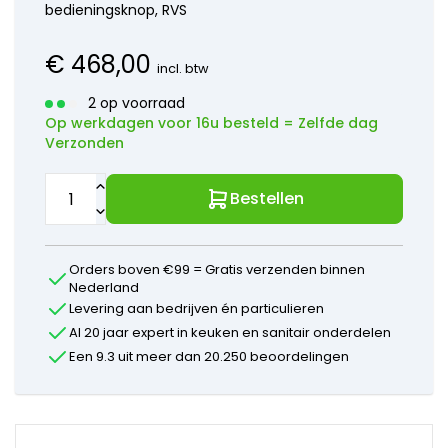
onderdelen
bedieningsknop, RVS
Mora
onderdelen
€
468,00
Newform
incl. btw
onderdelen
2 op voorraad
Quooker
Op werkdagen voor 16u besteld = Zelfde dag
onderdelen
Verzonden
Selsiuz
onderdelen
Solitaire
Bestellen
onderdelen
Venlo
onderdelen
Orders boven €99 = Gratis verzenden binnen
Vola
Nederland
onderdelen
Levering aan bedrijven én particulieren
VSH
Al 20 jaar expert in keuken en sanitair onderdelen
onderdelen
Overige
Een 9.3 uit meer dan 20.250 beoordelingen
merken