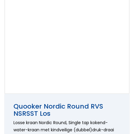
onderdelen
Hansa
kranen
Accessoires
Wasmachine
onderdelen
Aansluitslangen
onderdelen
Horus
Kraanonderdelen
Bosch
onderdelen
keuzehulp
Siemens
Hansgrohe
Onderdelen
onderdelen
Paffoni
onderdelen
Perrin en
Rowe
onderdelen
Ideal
Standard
onderdelen
Jado -
Borma
onderdelen
Quooker Nordic Round RVS
Kludi
onderdelen
NSRSST Los
KWC
Losse kraan Nordic Round, Single tap kokend-
onderdelen
water-kraan met kindveilige (dubbel)druk-draai
Lavanto