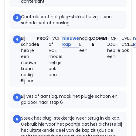
achterkant.
onderdelen
Hansa
kranen
Accessoires
Wasmachine
onderdelen
Aansluitslangen
onderdelen
Horus
Controleer of het plug-stekkertje vrij is van
Kraanonderdelen
Bosch
onderdelen
schade, vet of aanslag.
keuzehulp
Siemens
Hansgrohe
Onderdelen
onderdelen
Bij
PRO3
- VCF
nieuwe
nodig.
COMBI
- CPF...CPE..
n
Paffoni
schade
E
of
kap
Bij
E
..CCF....CCE...
k
onderdelen
heb je
VCE
een
heb je ook
Perrin en
een
model
een
Rowe
nieuwe
heb je
onderdelen
kraan
ook
Ideal
nodig.
een
Standard
Bij een
onderdelen
Jado -
Borma
Bij vet of aanslag, maak het plugje schoon en
onderdelen
ga door naar stap 6
Kludi
onderdelen
Steek het plug-stekkertje weer terug in de kap.
KWC
Gebruik hiervoor het poortje dat het dichtste bij
onderdelen
het uitstekende deel van de kap zit (dus de
Lavanto