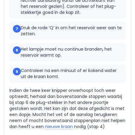
rechter aansluiting vanaf de achterkant van
onderdelen
het reservoir gezien). Controleer of het plug-
Mora
stekkertje goed in de kap zit.
onderdelen
Newform
onderdelen
Druk de rode ‘Q’ in om het reservoir weer aan te
Quooker
zetten.
onderdelen
Selsiuz
Het lampje moet nu continue branden, het
onderdelen
reservoir warmt op.
Solitaire
onderdelen
Venlo
Controleer na een minuut of er kokend water
onderdelen
uit de kraan komt.
Vola
onderdelen
Indien de twee keer knipper onverhoopt toch weer
VSH
optreedt, herhaal dan bovenstaande stappen waarbij
onderdelen
bij stap 6 de plug-stekker in het andere poortje
Overige
gestoken wordt. Het kan zijn dat deze afgedicht is met
merken
een dopje. Mocht het vet of de aanslag terugkeren
neem of mocht bovenstaand stappenplan niet helpen
dan heeft u een
nieuwe kraan
nodig (stap 4)