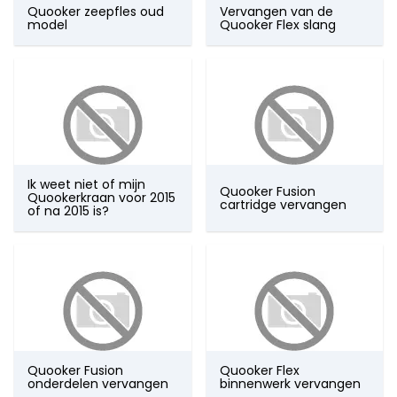
onderdelen
Quooker zeepfles oud
Vervangen van de
model
Quooker Flex slang
Mora
onderdelen
Newform
onderdelen
Quooker
onderdelen
Selsiuz
onderdelen
Solitaire
Ik weet niet of mijn
onderdelen
Quooker Fusion
Quookerkraan voor 2015
cartridge vervangen
Venlo
of na 2015 is?
onderdelen
Vola
onderdelen
VSH
onderdelen
Overige
merken
Quooker Fusion
Quooker Flex
onderdelen vervangen
binnenwerk vervangen