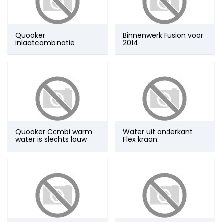
onderdelen
Hansa
kranen
Accessoires
Wasmachine
onderdelen
Aansluitslangen
onderdelen
Horus
Kraanonderdelen
Bosch
onderdelen
Quooker
Binnenwerk Fusion voor
keuzehulp
inlaatcombinatie
2014
Siemens
Hansgrohe
Onderdelen
onderdelen
Paffoni
onderdelen
Perrin en
Rowe
onderdelen
Ideal
Standard
Quooker Combi warm
Water uit onderkant
onderdelen
water is slechts lauw
Flex kraan.
Jado -
Borma
onderdelen
Kludi
onderdelen
KWC
onderdelen
Lavanto