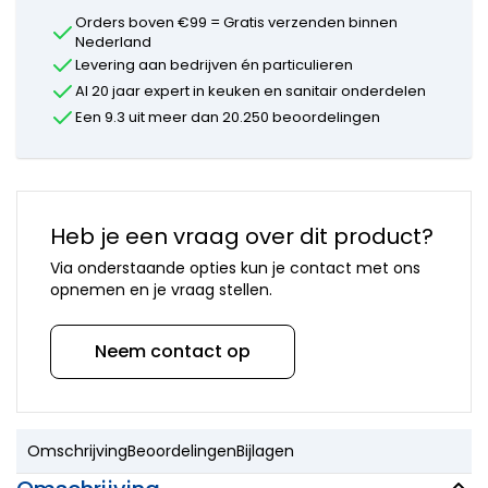
onderdelen
Orders boven €99 = Gratis verzenden binnen
Mora
Nederland
onderdelen
Levering aan bedrijven én particulieren
Newform
Al 20 jaar expert in keuken en sanitair onderdelen
onderdelen
Een 9.3 uit meer dan 20.250 beoordelingen
Quooker
onderdelen
Selsiuz
onderdelen
Solitaire
onderdelen
Heb je een vraag over dit product?
Venlo
Via onderstaande opties kun je contact met ons
onderdelen
opnemen en je vraag stellen.
Vola
onderdelen
VSH
Neem contact op
onderdelen
Overige
merken
Omschrijving
Beoordelingen
Bijlagen