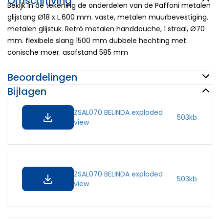
Omschrijving
Bekijk in de tekening de onderdelen van de Paffoni metalen
glijstang Ø18 x L.600 mm. vaste, metalen muurbevestiging.
metalen glijstuk. Retrò metalen handdouche, 1 straal, Ø70
mm. flexibele slang 1500 mm dubbele hechting met
conische moer. asafstand 585 mm
Beoordelingen
Bijlagen
ZSAL070 BELINDA exploded
503kb
view
ZSAL070 BELINDA exploded
503kb
view