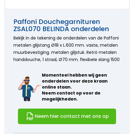
onderdelen
Hansa
kranen
Accessoires
Wasmachine
onderdelen
Aansluitslangen
onderdelen
Horus
Kraanonderdelen
Paffoni Douchegarnituren
Bosch
onderdelen
keuzehulp
Siemens
Hansgrohe
ZSAL070 BELINDA onderdelen
Onderdelen
onderdelen
Bekijk in de tekening de onderdelen van de Paffoni
Paffoni
onderdelen
metalen glijstang Ø18 x L.600 mm. vaste, metalen
Perrin en
muurbevestiging. metalen glijstuk. Retrò metalen
Rowe
handdouche, 1 straal, Ø70 mm. flexibele slang 1500
onderdelen
Ideal
Momenteel hebben wij geen
Standard
onderdelen voor deze kraan
onderdelen
online staan.
Jado -
Neem contact op voor de
Borma
mogelijkheden.
onderdelen
Kludi
onderdelen
Neem hier contact met ons op
KWC
onderdelen
Lavanto