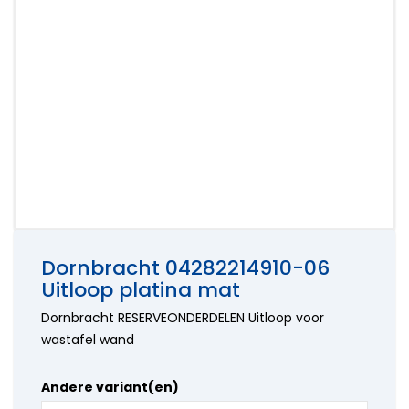
onderdelen
Hansa
kranen
Accessoires
Wasmachine
onderdelen
Aansluitslangen
onderdelen
Horus
Kraanonderdelen
Bosch
onderdelen
keuzehulp
Siemens
Hansgrohe
Onderdelen
onderdelen
Paffoni
onderdelen
Perrin en
Rowe
onderdelen
Ideal
Standard
onderdelen
Dornbracht 04282214910-06
Jado -
Uitloop platina mat
Borma
onderdelen
Dornbracht RESERVEONDERDELEN Uitloop voor
Kludi
wastafel wand
onderdelen
KWC
onderdelen
Andere variant(en)
Lavanto