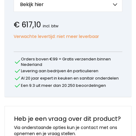
onderdelen
Bekijk hier
Mora
onderdelen
Newform
€
617,10
incl. btw
onderdelen
Quooker
Verwachte levertijd:
niet meer leverbaar
onderdelen
Selsiuz
onderdelen
Solitaire
Orders boven €99 = Gratis verzenden binnen
Nederland
onderdelen
Levering aan bedrijven én particulieren
Venlo
onderdelen
Al 20 jaar expert in keuken en sanitair onderdelen
Vola
Een 9.3 uit meer dan 20.250 beoordelingen
onderdelen
VSH
onderdelen
Overige
merken
Heb je een vraag over dit product?
Via onderstaande opties kun je contact met ons
opnemen en je vraag stellen.